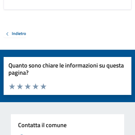
Indietro
Quanto sono chiare le informazioni su questa
pagina?
Valuta da 1 a 5 stelle la pagina
Valuta 1 stelle su 5
Valuta 2 stelle su 5
Valuta 3 stelle su 5
Valuta 4 stelle su 5
Valuta 5 stelle su 5
Contatta il comune