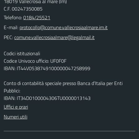
18019 Vallecrosia al mare (Im)
C.F. 00247350085
Telefono:
0184/25521
E-mail:
PEC:
Codici istituzionali
Codice Univoco ufficio: UF0F0F
IBAN: IT44V0538749100000047258999
Conto di contabilità speciale presso Banca d’Italia per Enti
Pubblici:
IBAN: IT34D0100004306TU0000013143
Uffici e orari
Numeri utili