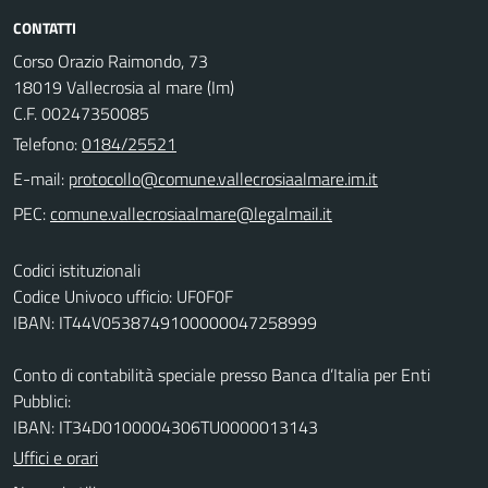
CONTATTI
Corso Orazio Raimondo, 73
18019 Vallecrosia al mare (Im)
C.F. 00247350085
Telefono:
0184/25521
E-mail:
PEC:
Codici istituzionali
Codice Univoco ufficio: UF0F0F
IBAN: IT44V0538749100000047258999
Conto di contabilità speciale presso Banca d’Italia per Enti
Pubblici:
IBAN: IT34D0100004306TU0000013143
Uffici e orari