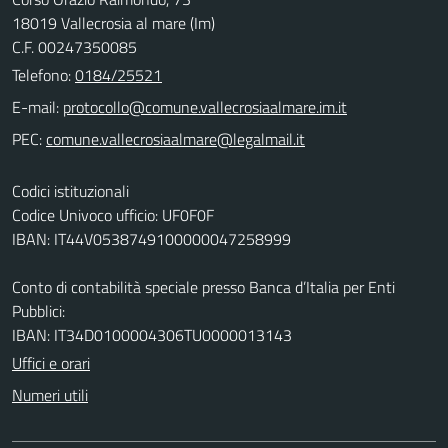
18019 Vallecrosia al mare (Im)
C.F. 00247350085
Telefono:
0184/25521
E-mail:
PEC:
Codici istituzionali
Codice Univoco ufficio: UF0F0F
IBAN: IT44V0538749100000047258999
Conto di contabilità speciale presso Banca d’Italia per Enti
Pubblici:
IBAN: IT34D0100004306TU0000013143
Uffici e orari
Numeri utili