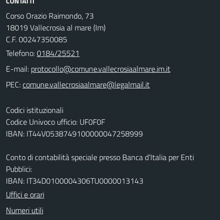
CONTATTI
Corso Orazio Raimondo, 73
18019 Vallecrosia al mare (Im)
C.F. 00247350085
Telefono:
0184/25521
E-mail:
PEC:
Codici istituzionali
Codice Univoco ufficio: UF0F0F
IBAN: IT44V0538749100000047258999
Conto di contabilità speciale presso Banca d’Italia per Enti
Pubblici:
IBAN: IT34D0100004306TU0000013143
Uffici e orari
Numeri utili