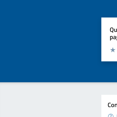
Qu
pa
Valut
Valu
Con