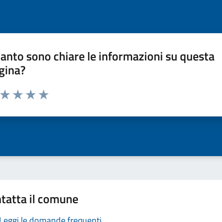
anto sono chiare le informazioni su questa
gina?
a da 1 a 5 stelle la pagina
ta 1 stelle su 5
Valuta 2 stelle su 5
Valuta 3 stelle su 5
Valuta 4 stelle su 5
Valuta 5 stelle su 5
tatta il comune
Leggi le domande frequenti