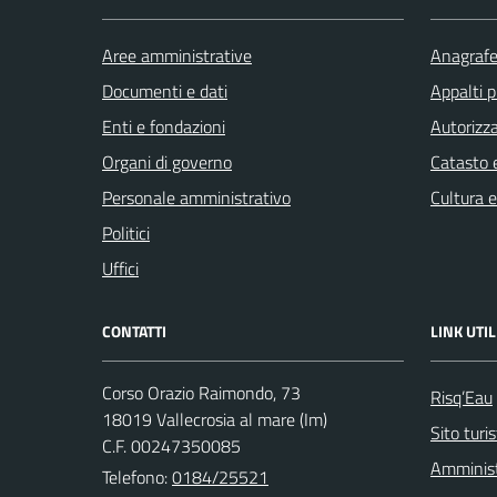
Aree amministrative
Anagrafe 
Documenti e dati
Appalti p
Enti e fondazioni
Autorizza
Organi di governo
Catasto e
Personale amministrativo
Cultura 
Politici
Uffici
CONTATTI
LINK UTIL
Corso Orazio Raimondo, 73
Risq’Eau
18019 Vallecrosia al mare (Im)
Sito turi
C.F. 00247350085
Amminist
Telefono:
0184/25521