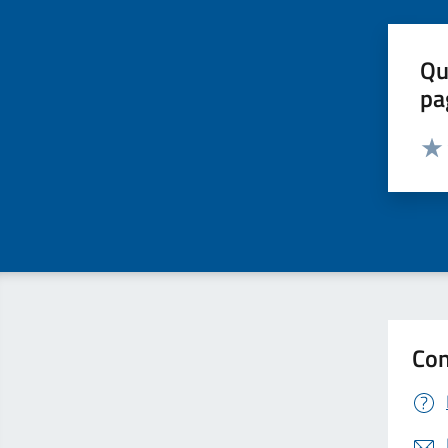
Qu
pa
Valut
Valu
Con