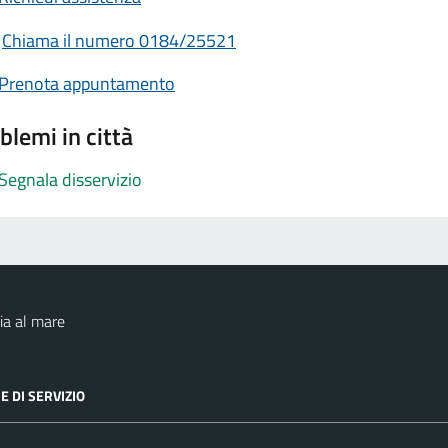
Chiama il numero 0184/25521
Prenota appuntamento
blemi in città
Segnala disservizio
ia al mare
E DI SERVIZIO