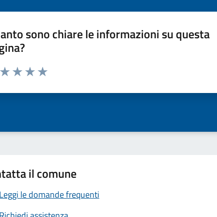
anto sono chiare le informazioni su questa
gina?
a da 1 a 5 stelle la pagina
ta 1 stelle su 5
Valuta 2 stelle su 5
Valuta 3 stelle su 5
Valuta 4 stelle su 5
Valuta 5 stelle su 5
tatta il comune
Leggi le domande frequenti
Richiedi assistenza