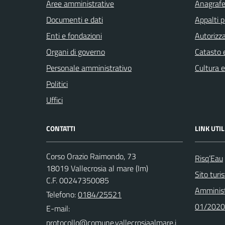
Aree amministrative
Anagrafe 
Documenti e dati
Appalti p
Enti e fondazioni
Autorizza
Organi di governo
Catasto e
Personale amministrativo
Cultura 
Politici
Uffici
CONTATTI
LINK UTIL
Corso Orazio Raimondo, 73
Risq’Eau
18019 Vallecrosia al mare (Im)
Sito turi
C.F. 00247350085
Amminist
Telefono:
0184/25521
01/2020
E-mail: