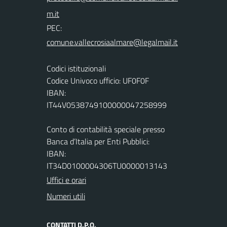
PEC:
Codici istituzionali
Codice Univoco ufficio: UF0F0F
IBAN:
IT44V0538749100000047258999
Conto di contabilità speciale presso
Banca d’Italia per Enti Pubblici:
IBAN:
IT34D0100004306TU0000013143
Uffici e orari
Numeri utili
CONTATTI D.P.O.