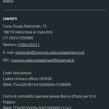
Eventi
CONTATTI
Corso Orazio Raimondo, 73
18019 Vallecrosia al mare (Im)
C.F. 00247350085
Telefono:
0184/25521
E-mail:
PEC:
Codici istituzionali
Codice Univoco ufficio: UF0F0F
IBAN: IT44V0538749100000047258999
Conto di contabilità speciale presso Banca d’Italia per Enti
Pubblici:
IBAN: IT34D0100004306TU0000013143